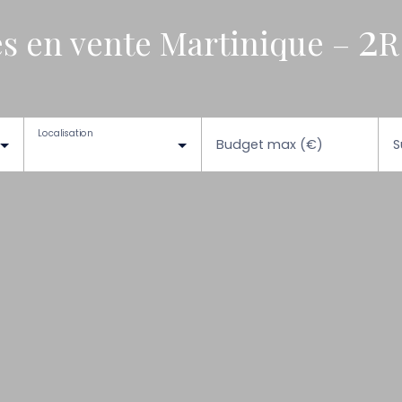
2
s en vente Martinique –
R
Localisation
Budget max (€)
S