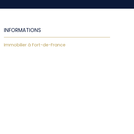
INFORMATIONS
Immobilier à Fort-de-France
Nos honoraires
Mentions légales
Politique de confidentialité
Plan du site
Gérer les cookies
Propulsé par