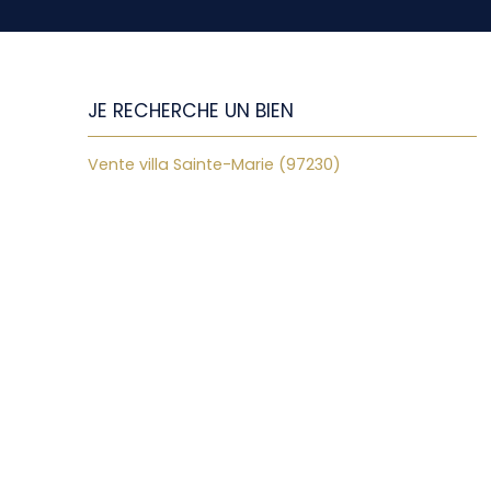
JE RECHERCHE UN BIEN
Vente villa Sainte-Marie (97230)
Vente terrain
Vente terrain Sainte-Luce (97228)
Vente terrain Le Vauclin (97280)
Vente terrain Rivière-Salée (97215)
Vente fonds de commerce Fort-de-France
(97200)