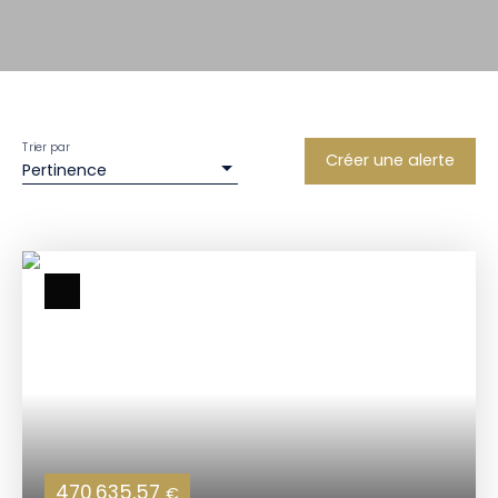
Trier par
Créer une alerte
Pertinence
470 635,57
€