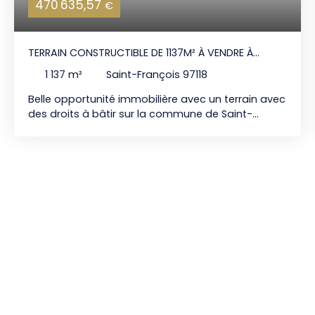
470 635,57
€
TERRAIN CONSTRUCTIBLE DE 1137M² À VENDRE À
SAINT-FRANÇOIS
1 137
m²
Saint-François 97118
Belle opportunité immobilière avec un terrain avec
des droits à bâtir sur la commune de Saint-
François en Guadeloupe. Vous aurez ainsi un
terrain constructible de 1 137m² pour réaliser votre
rêve grâce à la construction de votre villa neuve
(cf. certificat urbanisme T5 avec piscine). Prix de
vente avec 2R IMMOBILIER : 470 635 euros. Si vous
avez des questions, vous pouvez contacter
l'agence immobilière 2R IMMOBILIER Renaud
RICHARD 0696 39 36 09.